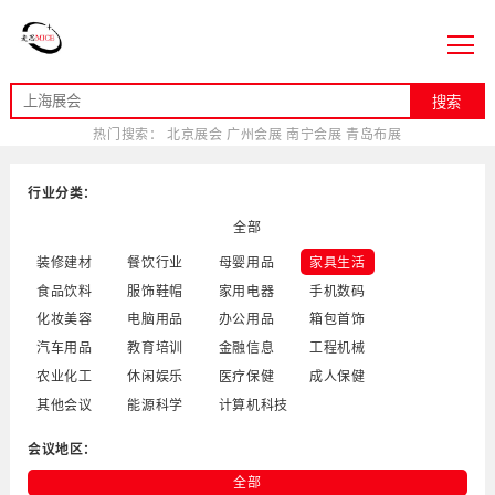
搜索
热门搜索：
北京展会
广州会展
南宁会展
青岛布展
行业分类：
全部
装修建材
餐饮行业
母婴用品
家具生活
食品饮料
服饰鞋帽
家用电器
手机数码
化妆美容
电脑用品
办公用品
箱包首饰
汽车用品
教育培训
金融信息
工程机械
农业化工
休闲娱乐
医疗保健
成人保健
其他会议
能源科学
计算机科技
会议地区：
全部