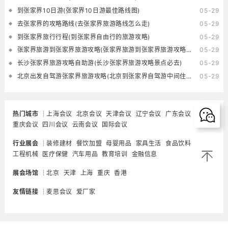
到张家界10日游(张家界10日游最佳路线图)
05-29
去张家界的攻略路线(去张家界旅游路线怎么走)
05-29
到张家界旅行行程(到张家界自由行的旅游攻略)
05-29
张家界旅游到张家界旅游攻略(张家界旅游到张家界旅游攻略一日游)
05-29
长沙张家界旅游攻略自助游(长沙张家界旅游攻略景点必去)
05-29
北京出发自驾游张家界旅游攻略(北京到张家界自驾游中间住在哪里好)
05-29
热门城市
上海会议
北京会议
天津会议
辽宁会议
广东会议
重庆会议
四川会议
云南会议
国际会议
行业展会
装修建材
餐饮加盟
母婴用品
家具生活
食品饮料
工程机械
医疗保健
汽车用品
教育培训
金融信息
展会场馆
北京
天津
上海
重庆
香港
友情链接
麦思会议
爱厂家