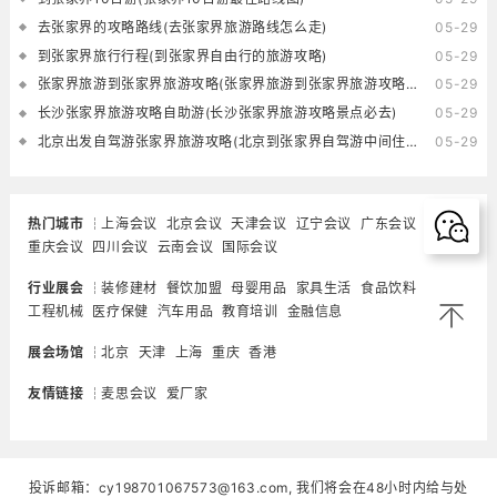
去张家界的攻略路线(去张家界旅游路线怎么走)
05-29
到张家界旅行行程(到张家界自由行的旅游攻略)
05-29
张家界旅游到张家界旅游攻略(张家界旅游到张家界旅游攻略一日游)
05-29
长沙张家界旅游攻略自助游(长沙张家界旅游攻略景点必去)
05-29
北京出发自驾游张家界旅游攻略(北京到张家界自驾游中间住在哪里好)
05-29
热门城市
上海会议
北京会议
天津会议
辽宁会议
广东会议
重庆会议
四川会议
云南会议
国际会议
行业展会
装修建材
餐饮加盟
母婴用品
家具生活
食品饮料
工程机械
医疗保健
汽车用品
教育培训
金融信息
展会场馆
北京
天津
上海
重庆
香港
友情链接
麦思会议
爱厂家
投诉邮箱：cy198701067573@163.com, 我们将会在48小时内给与处