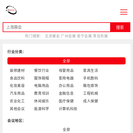
搜索
热门搜索：
北京展会
广州会展
南宁会展
青岛布展
行业分类：
全部
装修建材
餐饮行业
母婴用品
家具生活
食品饮料
服饰鞋帽
家用电器
手机数码
化妆美容
电脑用品
办公用品
箱包首饰
汽车用品
教育培训
金融信息
工程机械
农业化工
休闲娱乐
医疗保健
成人保健
其他会议
能源科学
计算机科技
会议地区：
全部