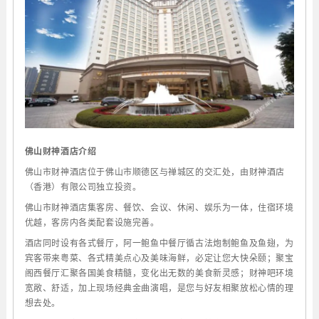
佛山财神酒店介绍
佛山市财神酒店位于佛山市顺德区与禅城区的交汇处，由财神酒店
（香港）有限公司独立投资。
佛山市财神酒店集客房、餐饮、会议、休闲、娱乐为一体，住宿环境
优越，客房内各类配套设施完善。
酒店同时设有各式餐厅，阿一鲍鱼中餐厅循古法炮制鲍鱼及鱼翅，为
宾客带来粤菜、各式精美点心及美味海鲜，必定让您大快朵颐；聚宝
阁西餐厅汇聚各国美食精髓，变化出无数的美食新灵感；财神吧环境
宽敞、舒适，加上现场经典金曲演唱，是您与好友相聚放松心情的理
想去处。