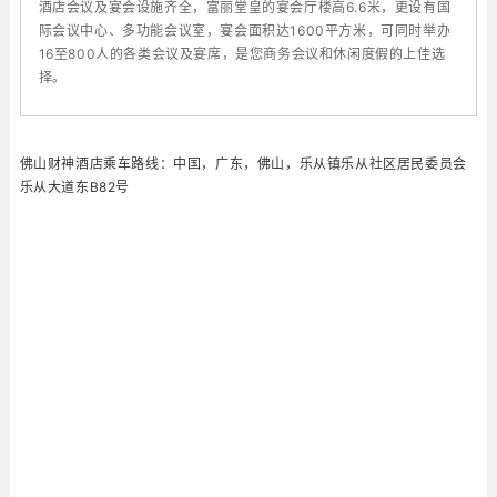
酒店会议及宴会设施齐全，富丽堂皇的宴会厅楼高6.6米，更设有国
际会议中心、多功能会议室，宴会面积达1600平方米，可同时举办
16至800人的各类会议及宴席，是您商务会议和休闲度假的上佳选
择。
佛山财神酒店
乘车路线：中国，广东，佛山，乐从镇乐从社区居民委员会
乐从大道东B82号