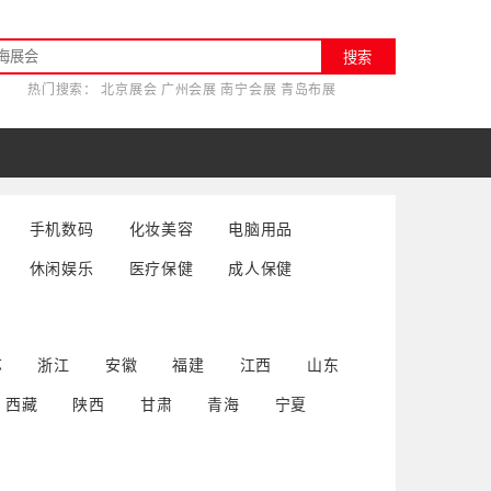
搜索
热门搜索：
北京展会
广州会展
南宁会展
青岛布展
手机数码
化妆美容
电脑用品
休闲娱乐
医疗保健
成人保健
苏
浙江
安徽
福建
江西
山东
西藏
陕西
甘肃
青海
宁夏