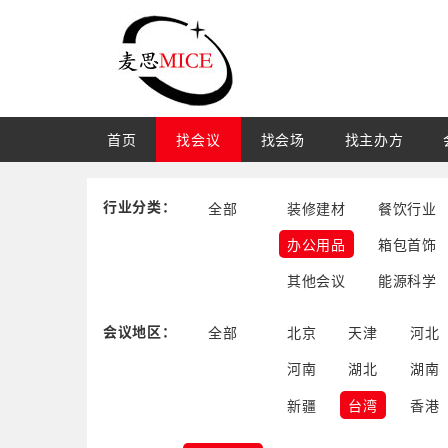
首页
找会议
找会场
找主办方
行业分类：
全部
装修建材
餐饮行业
办公用品
箱包首饰
其他会议
能源科学
会议地区：
全部
北京
天津
河北
河南
湖北
湖南
新疆
台湾
香港