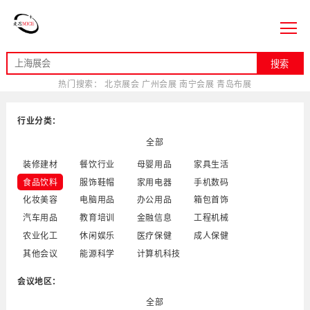
搜索
热门搜索：
北京展会
广州会展
南宁会展
青岛布展
行业分类：
全部
装修建材
餐饮行业
母婴用品
家具生活
食品饮料
服饰鞋帽
家用电器
手机数码
化妆美容
电脑用品
办公用品
箱包首饰
汽车用品
教育培训
金融信息
工程机械
农业化工
休闲娱乐
医疗保健
成人保健
其他会议
能源科学
计算机科技
会议地区：
全部