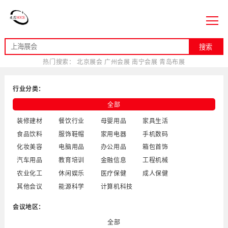
搜索
热门搜索：
北京展会
广州会展
南宁会展
青岛布展
行业分类：
全部
装修建材
餐饮行业
母婴用品
家具生活
食品饮料
服饰鞋帽
家用电器
手机数码
化妆美容
电脑用品
办公用品
箱包首饰
汽车用品
教育培训
金融信息
工程机械
农业化工
休闲娱乐
医疗保健
成人保健
其他会议
能源科学
计算机科技
会议地区：
全部