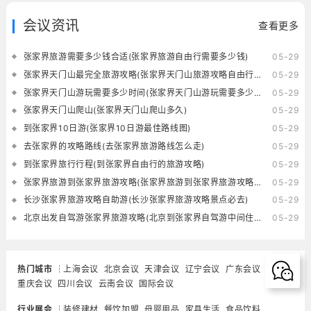
会议资讯
查看更多
张家界旅游需要多少钱合适(张家界旅游自由行需要多少钱)
05-29
张家界天门山最完全旅游攻略(张家界天门山旅游攻略自由行三天)
05-29
张家界天门山游玩需要多少时间(张家界天门山游玩需要多少时间的核酸)
05-29
张家界天门山爬山(张家界天门山爬山多久)
05-29
到张家界10日游(张家界10日游最佳路线图)
05-29
去张家界的攻略路线(去张家界旅游路线怎么走)
05-29
到张家界旅行行程(到张家界自由行的旅游攻略)
05-29
张家界旅游到张家界旅游攻略(张家界旅游到张家界旅游攻略一日游)
05-29
长沙张家界旅游攻略自助游(长沙张家界旅游攻略景点必去)
05-29
北京出发自驾游张家界旅游攻略(北京到张家界自驾游中间住在哪里好)
05-29
热门城市
上海会议
北京会议
天津会议
辽宁会议
广东会议
重庆会议
四川会议
云南会议
国际会议
行业展会
装修建材
餐饮加盟
母婴用品
家具生活
食品饮料