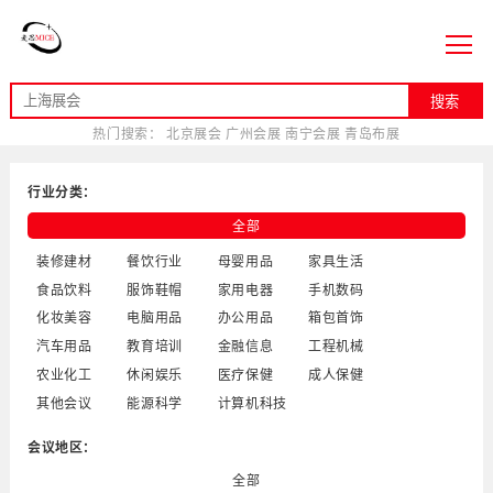
搜索
热门搜索：
北京展会
广州会展
南宁会展
青岛布展
行业分类：
全部
装修建材
餐饮行业
母婴用品
家具生活
食品饮料
服饰鞋帽
家用电器
手机数码
化妆美容
电脑用品
办公用品
箱包首饰
汽车用品
教育培训
金融信息
工程机械
农业化工
休闲娱乐
医疗保健
成人保健
其他会议
能源科学
计算机科技
会议地区：
全部